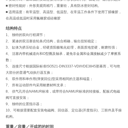
■ 密封性能好：外形美观而精巧，重量轻，具有防水密封结构。
■ 适用温度：有常温型、高温型、低温型。在常温工作条件下使用丁腈橡胶，
在高温或低温时采用氟橡胶或硅橡胶
结构特点
1、 独特的双向行程调节；
2、 紧凑的双活塞齿轮条式结构，齿合精确，输出扭矩稳定；
3、 缸体为挤压铝合金，经硬质阳极氧化处理，表面质地坚硬，耐磨性强；
4、 活塞内带机械道向和O型圈及轴承，避免非金属和金属接触减少了摩擦系
数；
5、 连接尺寸根据国际标准ISO521-DIN3337-VDI/VDE3845那幕而，可与绝
大部分的普通气动执行器互换；
6、 双作用和单作用(弹簧回位)型采用相同的主题和端盖；
7、 所有运动部件均采用耐磨材料支承；
8、 供气孔符合NAMUR标准，或带符合NAMUR标准的转接板。配板式电磁
阀可直接安装；
9、 独特的位置指示器；
10、可根据需要配套安装电磁阀、回信器、定位器(开度指示)、三联件及手操
机构。
重量／容量／开或闭的时间