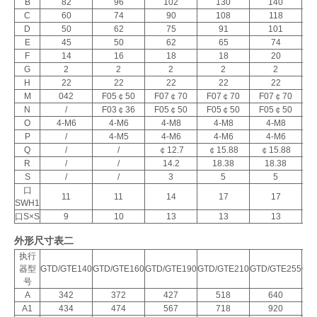
B
82
96
102
130
140
C
60
74
90
108
118
D
50
62
75
91
101
E
45
50
62
65
74
F
14
16
18
18
20
G
2
2
2
2
2
H
22
22
22
22
22
M
042
F05￠50
F07￠70
F07￠70
F07￠70
F
N
/
F03￠36
F05￠50
F05￠50
F05￠50
F
O
4-M6
4-M6
4-M8
4-M8
4-M8
P
/
4-M5
4-M6
4-M6
4-M6
Q
/
/
￠12.7
￠15.88
￠15.88
R
/
/
14.2
18.38
18.38
S
/
/
3
5
5
口
11
11
14
17
17
SWH1
口S×S
9
10
13
13
13
外形尺寸表二
执行
器型
GTD/GTE140
GTD/GTE160
GTD/GTE190
GTD/GTE210
GTD/GTE255
GT
号
A
342
372
427
518
640
A1
434
474
567
718
920