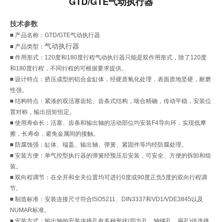
GTD/GTE气动执行器
技术参数
■ 产品名称：GTD/GTE气动执行器
气动执行器
■ 产品类型：
■ 作用形式：120度和180度行程气动执行器只能是双作用形式，除了120度
和180度行程，不同行程的可根据要求提供。
■ 设计特点：挤压成型的铝合金缸体，经硬质氧化处理，表面质地坚硬，耐磨
性强。
■ 结构特点：紧湊的双活塞齿轮、齿条式结构，啮合精确，传动平稳，安装位
置对称，输出扭矩恒定。
■ 使用寿命长：活塞、齿条和输出轴的活动部位均安装F4导向环，实现低摩
擦，长寿命，避免金属间的接触。
■ 防腐蚀强：缸体、端盖、输出轴、弹簧、紧固件等均经防腐处理。
■ 安装方便：单气控型执行器的弹簧经预压后安装，可安全、方便的拆卸和组
装。
■ 双向程调节：在全开和全关位置均可进行0度或90度正负5度的双向行程调
节。
■ 制造标准：安装连接尺寸符合ISO5211、DIN3337和VD1/VDE3845以及
NUMAR标准。
■ 安装方式：输出轴的安装连接孔有多种形状(四方孔、轴键孔、扁孔)供选择