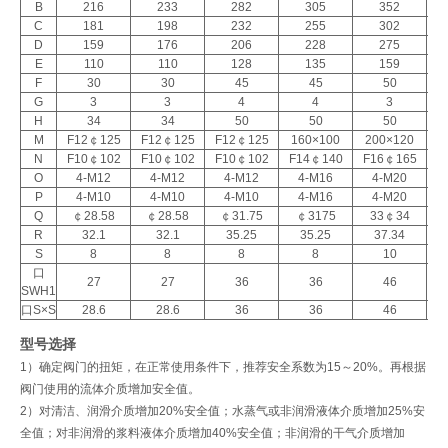
B
216
233
282
305
352
C
181
198
232
255
302
D
159
176
206
228
275
E
110
110
128
135
159
F
30
30
45
45
50
G
3
3
4
4
3
H
34
34
50
50
50
M
F12￠125
F12￠125
F12￠125
160×100
200×120
2
N
F10￠102
F10￠102
F10￠102
F14￠140
F16￠165
F
O
4-M12
4-M12
4-M12
4-M16
4-M20
P
4-M10
4-M10
4-M10
4-M16
4-M20
Q
￠28.58
￠28.58
￠31.75
￠3175
33￠34
R
32.1
32.1
35.25
35.25
37.34
S
8
8
8
8
10
口
27
27
36
36
46
SWH1
口S×S
28.6
28.6
36
36
46
型号选择
1）确定阀门的扭矩，在正常使用条件下，推荐安全系数为15～20%。再根据
阀门使用的流体介质增加安全值。
2）对清洁、润滑介质增加20%安全值；水蒸气或非润滑液体介质增加25%安
全值；对非润滑的浆料液体介质增加40%安全值；非润滑的干气介质增加