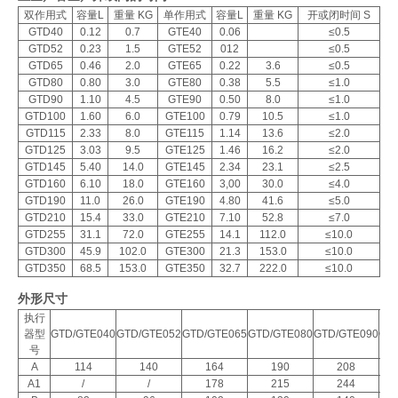
双作用式
容量L
重量 KG
单作用式
容量L
重量 KG
开或闭时间 S
GTD40
0.12
0.7
GTE40
0.06
≤0.5
GTD52
0.23
1.5
GTE52
012
≤0.5
GTD65
0.46
2.0
GTE65
0.22
3.6
≤0.5
GTD80
0.80
3.0
GTE80
0.38
5.5
≤1.0
GTD90
1.10
4.5
GTE90
0.50
8.0
≤1.0
GTD100
1.60
6.0
GTE100
0.79
10.5
≤1.0
GTD115
2.33
8.0
GTE115
1.14
13.6
≤2.0
GTD125
3.03
9.5
GTE125
1.46
16.2
≤2.0
GTD145
5.40
14.0
GTE145
2.34
23.1
≤2.5
GTD160
6.10
18.0
GTE160
3,00
30.0
≤4.0
GTD190
11.0
26.0
GTE190
4.80
41.6
≤5.0
GTD210
15.4
33.0
GTE210
7.10
52.8
≤7.0
GTD255
31.1
72.0
GTE255
14.1
112.0
≤10.0
GTD300
45.9
102.0
GTE300
21.3
153.0
≤10.0
GTD350
68.5
153.0
GTE350
32.7
222.0
≤10.0
外形尺寸
执行
器型
GTD/GTE040
GTD/GTE052
GTD/GTE065
GTD/GTE080
GTD/GTE090
GT
号
A
114
140
164
190
208
A1
/
/
178
215
244