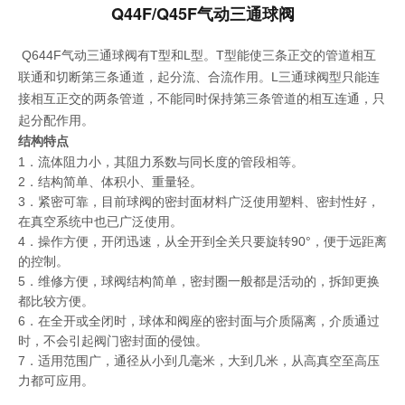
Q44F/Q45F气动三通球阀
Q644F气动三通球阀有T型和L型。T型能使三条正交的管道相互
联通和切断第三条通道，起分流、合流作用。L三通球阀型只能连
接相互正交的两条管道，不能同时保持第三条管道的相互连通，只
起分配作用。
结构特点
1．流体阻力小，其阻力系数与同长度的管段相等。
2．结构简单、体积小、重量轻。
3．紧密可靠，目前球阀的密封面材料广泛使用塑料、密封性好，
在真空系统中也已广泛使用。
4．操作方便，开闭迅速，从全开到全关只要旋转90°，便于远距离
的控制。
5．维修方便，球阀结构简单，密封圈一般都是活动的，拆卸更换
都比较方便。
6．在全开或全闭时，球体和阀座的密封面与介质隔离，介质通过
时，不会引起阀门密封面的侵蚀。
7．适用范围广，通径从小到几毫米，大到几米，从高真空至高压
力都可应用。