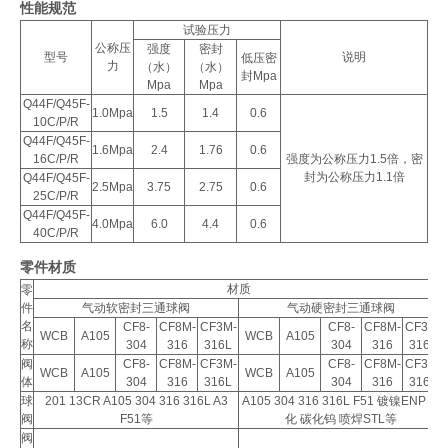
性能规范
试验压力
公称压
强度
密封
型号
说明
低压密
力
（水）
（水）
封Mpa
Mpa
Mpa
Q44F/Q45F-
1.0Mpa
1.5
1.4
0.6
10C/P/R
Q44F/Q45F-
1.6Mpa
2.4
1.76
0.6
16C/P/R
强度为公称压力1.5倍，密
封为公称压力1.1倍
Q44F/Q45F-
2.5Mpa
3.75
2.75
0.6
25C/P/R
Q44F/Q45F-
4.0Mpa
6.0
4.4
0.6
40C/P/R
零件材质
材质
零
件
气动软密封三通球阀
气动硬密封三通球阀
名
CF8-
CF8M-
CF3M-
CF8-
CF8M-
CF3M-
WCB
A105
WCB
A105
称
304
316
316L
304
316
316L
阀
CF8-
CF8M-
CF3M-
CF8-
CF8M-
CF3M-
WCB
A105
WCB
A105
体
304
316
316L
304
316
316L
球
201 13CR A105 304 316 316L A3
A105 304 316 316L F51 镀镍ENP 氮
阀
F51等
化 碳化钨 喷焊STL等
阀