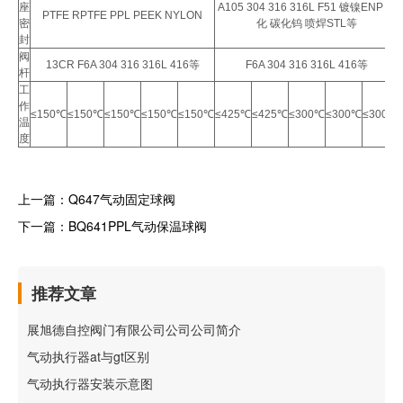
座
A105 304 316 316L F51 镀镍ENP 氮
PTFE RPTFE PPL PEEK NYLON
密
化 碳化钨 喷焊STL等
封
阀
13CR F6A 304 316 316L 416等
F6A 304 316 316L 416等
杆
工
作
≤150℃
≤150℃
≤150℃
≤150℃
≤150℃
≤425℃
≤425℃
≤300℃
≤300℃
≤300℃
温
度
上一篇：
Q647气动固定球阀
下一篇：
BQ641PPL气动保温球阀
推荐文章
展旭德自控阀门有限公司公司公司简介
气动执行器at与gt区别
气动执行器安装示意图